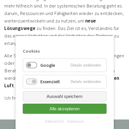
mehr hilfreich sind. In der systemischen Beratung geht es
darum, Ressourcen und Fähigkeiten wieder zu entdecken,
weiterzuentwickeln und zu nutzen, um
neue
Lösungswege
zu finden. Das Ziel ist es, Verständnis für
das eigene Verhalten und das Verhalten des Partners zu
erlangen.
Cookies
Alle Sitzungen können als Einzelgespräche, Paarsitzungen
oder als Familie stattfinden. Bei Bedarf können
Google
Details einblenden
Beratungen auch per Telefon oder online abgehalten
werden - oder bei einem
Spaziergang an der frischen
Essenziell
Details einblenden
Luft
.
Auswahl speichern
Ich freue mich, Sie kennen zu lernen!
Alle akzeptieren
Datenschutz
Impressum